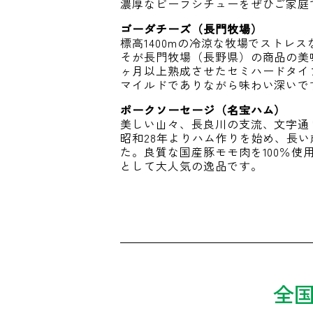
濃厚なビーフシチューをぜひご家庭
ゴーダチーズ（長門牧場）
標高1400mの冷涼な牧場でストレ
そが長門牧場（長野県）の商品の美
ヶ月以上熟成させたセミハードタイ
マイルドでありながら味わい深いで
ポークソーセージ（名宝ハム）
美しい山々、長良川の支流、文字通
昭和28年よりハム作りを始め、長
た。良質な国産豚モモ肉を100％
として大人気の逸品です。
全