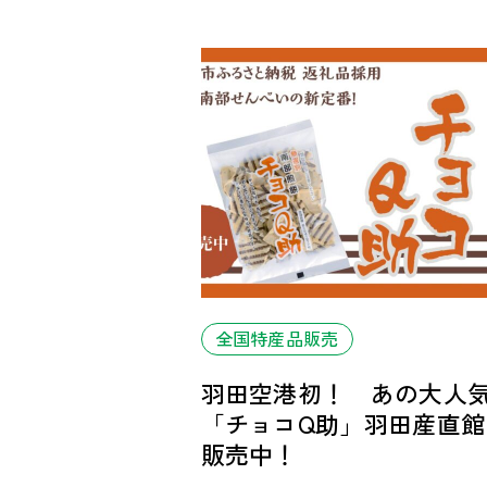
全国特産品販売
羽田空港初！ あの大人
「チョコQ助」羽田産直館
販売中！