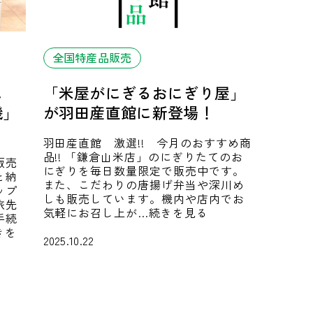
全国特産品販売
に
「米屋がにぎるおにぎり屋」
機」
が羽田産直館に新登場！
羽田産直館 激選!! 今月のおすすめ商
品!! 「鎌倉山米店」のにぎりたてのお
販売
にぎりを毎日数量限定で販売中です。
と納
また、こだわりの唐揚げ弁当や深川め
ップ
しも販売しています。機内や店内でお
旅先
気軽にお召し上が…続きを見る
手続
きを
2025.10.22