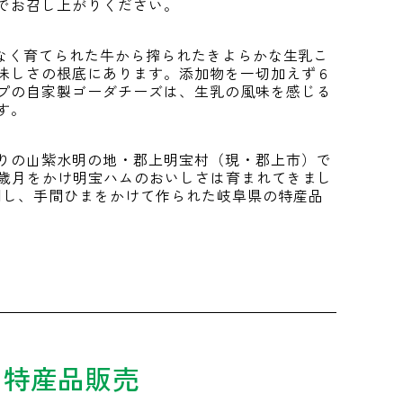
でお召し上がりください。
スなく育てられた牛から搾られたきよらかな生乳こ
味しさの根底にあります。添加物を一切加えず６
プの自家製ゴーダチーズは、生乳の風味を感じる
す。
りの山紫水明の地・郡上明宝村（現・郡上市）で
い歳月をかけ明宝ハムのおいしさは育まれてきまし
使用し、手間ひまをかけて作られた岐阜県の特産品
国特産品販売