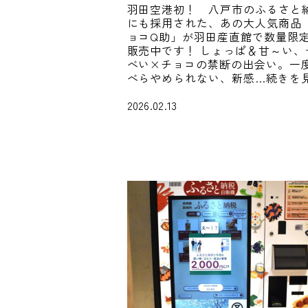
羽田空港初！ 八戸市のふるさと
にも採用された、あの大人気商品
ョコQ助」が羽田産直館で数量限
販売中です！ しょっぱ＆甘～い、
べい×チョコの禁断の出会い。一
べらやめられない、新感…続きを
2026.02.13